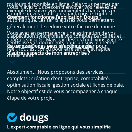
toujours disponible en ligne. Cela vous permet par
Vous n'avez plus besoin d'envoyer vos relevés de
exemple de suivre vos mouvements bancaires en
compte ou vos justificatifs par la poste, tout est
direct.
Comment fonctionne l’application Dougs ?
automatique. Les tarifs ajustés vous permettent
généralement de réduire votre facture de moitié.
Vous avez en permanence une estimation de vos
L’application synchronise vos comptes bancaires et
charges sociales. Mais par dessus tout, vous gagnez
centralise vos documents pour un suivi en temps
du temps et vous vous simplifiez la vie.
Est-ce que Dougs peut m'accompagner pour
réel. Tout est conçu pour être simple et rapide
d'autres aspects de mon entreprise ?
d’utilisation.
Absolument ! Nous proposons des services
complets : création d'entreprise, comptabilité,
optimisation fiscale, gestion sociale et fiches de paie.
Notre objectif est de vous accompagner à chaque
étape de votre projet.
L'expert-comptable en ligne qui vous simplifie