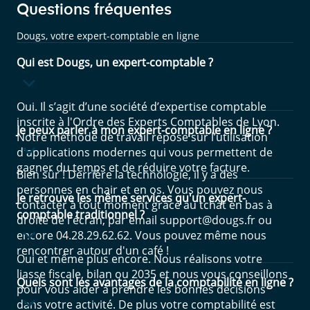
Questions fréquentes
Dougs, votre expert-comptable en ligne
Qui est Dougs, un expert-comptable ?
Oui. Il s’agit d’une société d’expertise comptable
inscrite à l'Ordre des Experts Comptables de Lyon.
Je peux parler à mon expert-comptable en ligne ?
Notre méthode de travail repose sur l’utilisation
d'applications modernes qui vous permettent de
gagner du temps et de réduire votre facture.
Bien sûr ! Derrière la technologie, il y a des
personnes en chair et en os. Vous pouvez nous
Je retrouve les même services qu'un expert-
contacter à tout moment grâce au tchat en bas à
comptable traditionnel ?
droite de l'écran, par email support@dougs.fr ou
encore 04.28.29.62.62. Vous pouvez même nous
rencontrer autour d'un café !
Oui et même plus encore. Nous réalisons votre
liasse fiscale, bilan ou 2035 et nous vous conseillons
Quels sont les avantages de la comptabilité en ligne ?
pour vous aider à prendre les bonnes décisions
dans votre activité. De plus votre comptabilité est