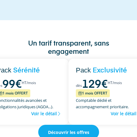
Un tarif transparent, sans
engagement
Pack
Pack
Sérénité
Exclusivité
99
€
129
€
HT/mois
HT/mois
ès
dès
1 mois OFFERT
1 mois OFFERT
onctionnalités avancées et
Comptable dédié et
ligations juridiques (AGOA...).
accompagnement prioritaire.
Voir le détail
Voir le détail
Découvrir les offres