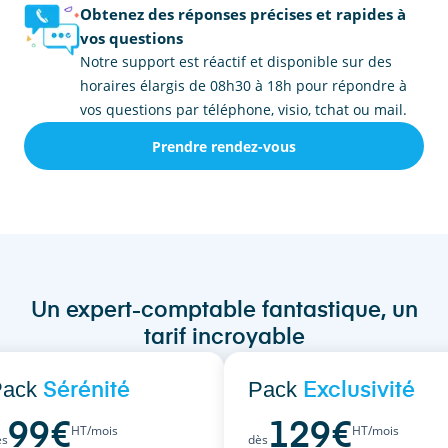
Obtenez des réponses précises et rapides à
vos questions
Notre support est réactif et disponible sur des
horaires élargis de 08h30 à 18h pour répondre à
vos questions par téléphone, visio, tchat ou mail.
Prendre rendez-vous
Un expert-comptable fantastique, un
tarif incroyable
Pack
Pack
Sérénité
Exclusivité
99
€
129
€
HT/mois
HT/mois
ès
dès