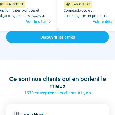
1 mois OFFERT
1 mois OFFERT
onctionnalités avancées et
Comptable dédié et
ligations juridiques (AGOA...).
accompagnement prioritaire.
Voir le détail
Voir le détail
Découvrir les offres
Ce sont nos clients qui en parlent le
mieux
1670 entrepreneurs clients à Lyon
LM
Lucien Magnin