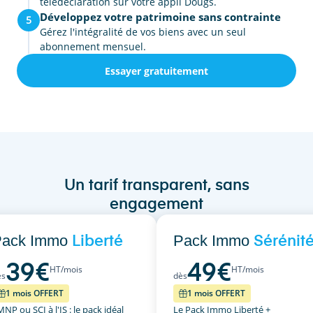
télédéclaration sur votre appli Dougs.
Développez votre patrimoine sans contrainte
5
Gérez l'intégralité de vos biens avec un seul
abonnement mensuel.
Essayer gratuitement
Un tarif transparent, sans
engagement
Pack Immo
Pack Immo
Liberté
Sérénit
39
€
49
€
HT/mois
HT/mois
ès
dès
1 mois OFFERT
1 mois OFFERT
NP ou SCI à l'IS : le pack idéal
Le Pack Immo Liberté +