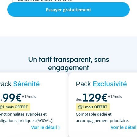
Essayer gratuitement
Un tarif transparent, sans
engagement
Pack
Pack
Sérénité
Exclusivité
99
€
129
€
HT/mois
HT/mois
ès
dès
1 mois OFFERT
1 mois OFFERT
onctionnalités avancées et
Comptable dédié et
ligations juridiques (AGOA...).
accompagnement prioritaire.
Voir le détail
Voir le détail