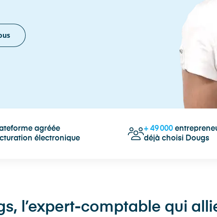
ous
lateforme agréée
+
49 000
entrepreneu
cturation électronique
déjà choisi Dougs
, l’expert-comptable qui allie