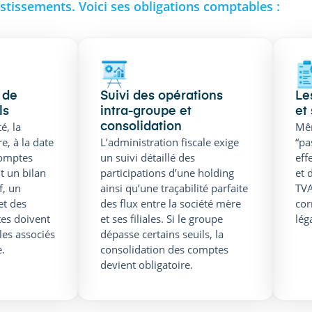
nvestissements. Voici ses obligations comptables :
 de
Suivi des opérations
Le
ls
intra-groupe et
et
é, la
Mêm
consolidation
e, à la date
L’administration fiscale exige
“pa
comptes
un suivi détaillé des
eff
 un bilan
participations d’une holding
et 
f, un
ainsi qu’une traçabilité parfaite
TVA
et des
des flux entre la société mère
cor
es doivent
et ses filiales. Si le groupe
lég
les associés
dépasse certains seuils, la
e.
consolidation des comptes
devient obligatoire.