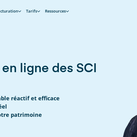
cturation
Tarifs
Ressources
 en ligne des SCI
le réactif et efficace
éel
otre patrimoine