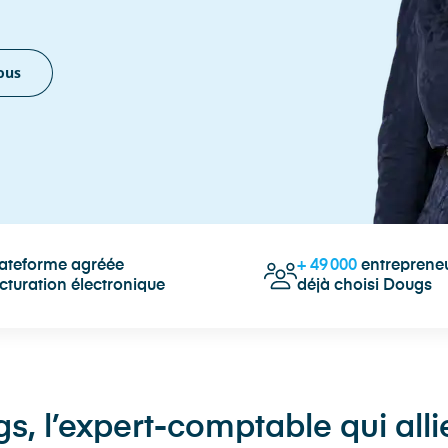
ous
lateforme agréée
+
49 000
entrepreneu
cturation électronique
déjà choisi Dougs
, l’expert-comptable qui allie