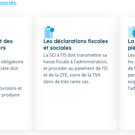
sociés.
t des
Les déclarations fiscales
La
ers
et sociales
pi
La SCI à l’IS doit transmettre sa
Les
 obligatoire
liasse fiscale à l’administration,
les
ciété doit
et procéder au paiement de l’IS
de 
et de la CFE, voire de la TVA
pen
dans de très rares cas.
exi
ovisions et
l’a
r produire