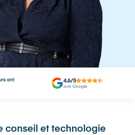
rs ont
4.6
/5
avis Google
 conseil et technologie