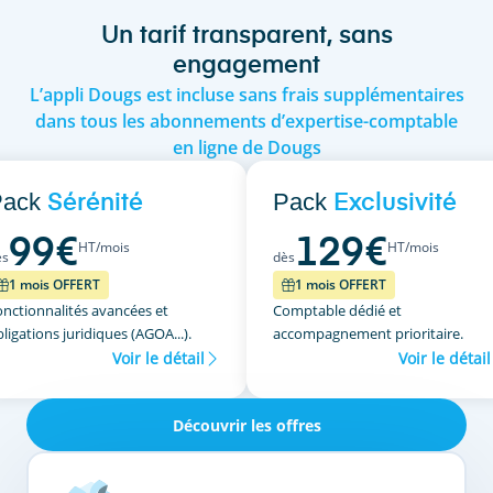
Un tarif transparent, sans
engagement
L’appli Dougs est incluse sans frais supplémentaires
dans tous les abonnements d’expertise-comptable
en ligne de Dougs
Pack
Pack
Sérénité
Exclusivité
99
€
129
€
HT/mois
HT/mois
ès
dès
1 mois OFFERT
1 mois OFFERT
onctionnalités avancées et
Comptable dédié et
ligations juridiques (AGOA...).
accompagnement prioritaire.
Voir le détail
Voir le détail
Découvrir les offres