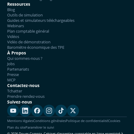
Ressources
Blog
Outils de simulation
Guides et simulateurs téléchargeables
Webinars
Plan comptable général
Vidéos
Vidéo de démonstration
Baromètre économique des TPE
À Propos
Qui sommes-nous ?
Jobs
Partenariats
Presse
MCP
Contactez-nous
Tchatter
Prendre rendez-vous
Suivez-nous
Mentions légales
Conditions générales
Politique de confidentialité
Cookies
Plan du site
Paramétrer le suivi
© 2026 Dougs Compta. Cabinet d'expertise-comptable en ligne enregistré à