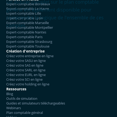
Un dossier complet sur le plan comptable
Expert-comptable Bordeaux
Expert-comptable Le Havre
général est également disponible pour
Expert-comptable Lille
comprendre la logique de l’ensemble de ces
Expert-comptable Lyon
Expert-comptable Marseille
comptes.
Expert-comptable Montpellier
Expert-comptable Nantes
Expert-comptable Paris
Expert-comptable Strasbourg
Expert-comptable Toulouse
Création d'entreprise
Créez votre entreprise en ligne
Créez votre SASU en ligne
Créez votre SAS en ligne
Créez votre SARL en ligne
Créez votre EURL en ligne
Créez votre SCI en ligne
Créez votre holding en ligne
Ressources
Blog
Outils de simulation
Guides et simulateurs téléchargeables
Webinars
Plan comptable général