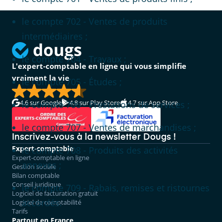
le compte 702 - Ventes de produits
intermédiaires ;
le compte 704 - Travaux ;
L'expert-comptable en ligne qui vous simplifie
vraiment la vie
le compte 705 - Études ;
4.6
sur Google
4.8
sur Play Store
4.7
sur App Store
le compte 706 - Prestations de services ;
le compte 707 - Ventes de marchandises ;
Inscrivez-vous à la newsletter Dougs !
Expert-comptable
le compte 708 - Produits des activités
Expert-comptable en ligne
annexes ;
Gestion sociale
Bilan comptable
Conseil juridique
le compte 709 - Rabais, remises et ristournes
Logiciel de facturation gratuit
accordés.
Logiciel de comptabilité
Tarifs
Partout en France