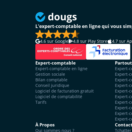
L'expert-comptable en ligne qui vous simp
4.6
sur Google
4.8
sur Play Store
4.7
sur Ap
Expert-comptable
Partout
Expert-comptable en ligne
Expert-
Gestion sociale
Expert-c
Bilan comptable
Expert-c
Conseil juridique
Expert-
Logiciel de facturation gratuit
Expert-c
Logiciel de comptabilité
Expert-c
Tarifs
Expert-
Expert-c
Expert-
Expert-
À Propos
Contac
Qui sommes-nous ?
Tchatter