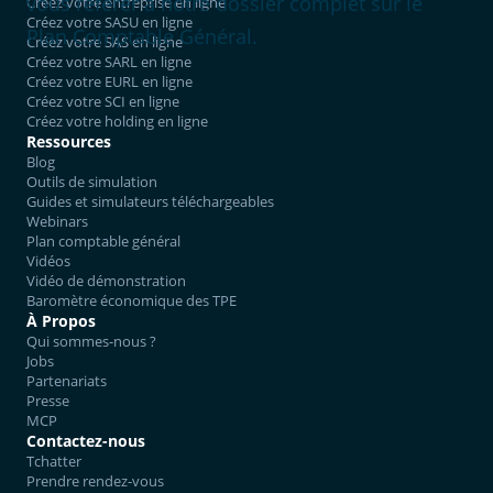
vous référer à notre dossier complet sur le
Créez votre entreprise en ligne
Créez votre SASU en ligne
Plan Comptable Général.
Créez votre SAS en ligne
Créez votre SARL en ligne
Créez votre EURL en ligne
Créez votre SCI en ligne
Créez votre holding en ligne
Ressources
Blog
Outils de simulation
Guides et simulateurs téléchargeables
Webinars
Plan comptable général
Vidéos
Vidéo de démonstration
Baromètre économique des TPE
À Propos
Qui sommes-nous ?
Jobs
Partenariats
Presse
MCP
Contactez-nous
Tchatter
Prendre rendez-vous