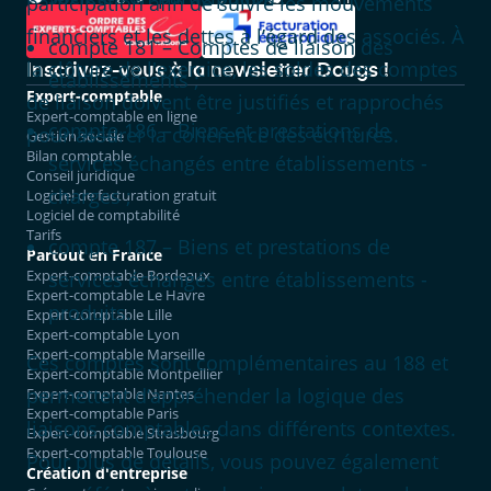
participation afin de suivre les mouvements
financiers et les dettes à l’égard des associés. À
compte 181 – Comptes de liaison des
la clôture de l'exercice, les soldes des comptes
Inscrivez-vous à la newsletter Dougs !
établissements ;
Expert-comptable
de liaison doivent être justifiés et rapprochés
Expert-comptable en ligne
compte 186 – Biens et prestations de
pour assurer la cohérence des écritures.
Gestion sociale
Bilan comptable
services échangés entre établissements -
Conseil juridique
charges ;
Logiciel de facturation gratuit
Logiciel de comptabilité
Tarifs
compte 187 – Biens et prestations de
Partout en France
Expert-comptable Bordeaux
services échangés entre établissements -
Expert-comptable Le Havre
produits.
Expert-comptable Lille
Expert-comptable Lyon
Expert-comptable Marseille
Ces comptes sont complémentaires au 188 et
Expert-comptable Montpellier
permettent d’appréhender la logique des
Expert-comptable Nantes
Expert-comptable Paris
liaisons comptables dans différents contextes.
Expert-comptable Strasbourg
Expert-comptable Toulouse
Pour plus de détails, vous pouvez également
Création d'entreprise