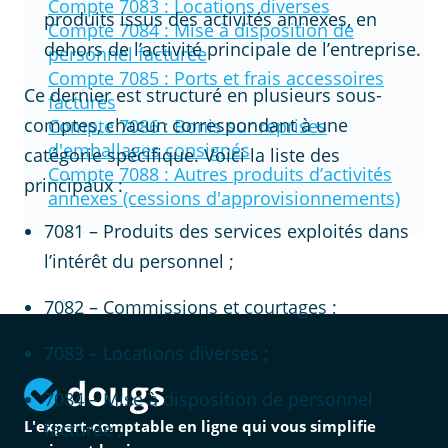
Compte
7083
:
Locations diverses
produits issus des activités annexes, en
Compte
7084
:
Mise à disposition de
dehors de l’activité principale de l’entreprise.
personnel facturée
Compte
7085
:
Ports et frais accessoires
Ce dernier est structuré en plusieurs sous-
facturés
comptes, chacun correspondant à une
Compte
7086
:
Bonis sur reprises
d'emballages consignés
catégorie spécifique. Voici la liste des
Compte
7088
:
Autres produits d’activités
principaux :
annexes (cessions d'approvisionnements)
7081 – Produits des services exploités dans
l’intérêt du personnel ;
7082 – Commissions et courtages ;
7083 – Locations diverses ;
7084 – Mise à disposition de personnel
L'expert-comptable en ligne qui vous simplifie
facturée ;