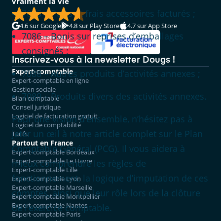
vraiment la vie
7085 – Ports et frais accessoires facturés ;
4.6
sur Google
4.8
sur Play Store
4.7
sur App Store
7086 – Bonis sur reprises d’emballages
consignés ;
Inscrivez-vous à la newsletter Dougs !
Expert-comptable
7088 – Autres produits d’activités annexes ;
Expert-comptable en ligne
Gestion sociale
7089 – Produits divers des activités annexes.
Bilan comptable
Conseil juridique
Logiciel de facturation gratuit
Pour une vision d’ensemble, n’hésitez pas à
Logiciel de comptabilité
jeter un œil à notre article complet sur le Plan
Tarifs
Partout en France
Comptable Général (PCG). Il vous aidera à
Expert-comptable Bordeaux
Expert-comptable Le Havre
mieux comprendre les règles de
Expert-comptable Lille
fonctionnement, la logique d’imputation de ces
Expert-comptable Lyon
Expert-comptable Marseille
comptes, ainsi que leur rôle lors de la clôture
Expert-comptable Montpellier
Expert-comptable Nantes
de l’exercice comptable.
Expert-comptable Paris