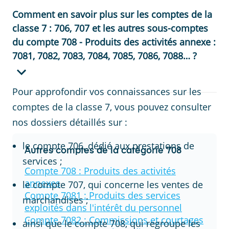
Comment en savoir plus sur les comptes de la
classe 7 : 706, 707 et les autres sous-comptes
du compte 708 - Produits des activités annexe :
7081, 7082, 7083, 7084, 7085, 7086, 7088… ?
Pour approfondir vos connaissances sur les
comptes de la classe 7, vous pouvez consulter
nos dossiers détaillés sur :
le compte 706, dédié aux prestations de
Autres comptes de la catégorie
708
services ;
Compte
708
:
Produits des activités
annexes
le compte 707, qui concerne les ventes de
Compte
7081
:
Produits des services
marchandises ;
exploités dans l'intérêt du personnel
Compte
7082
:
Commissions et courtages
ainsi que le compte 708, qui regroupe les