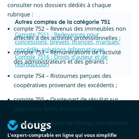
consulter nos dossiers dédiés à chaque
rubrique :
Autres comptes de la catégorie
751
compte 752 – Revenus des immeubles non
Compte
7511
:
Redevances pour
affectés à des activités professionnelles ;
concessions, brevets, licences, marques,
procédés, solutions informatiques
compte 753 – Rémunérations de l’activité
Compte
7516
:
Droits d'auteur et de
des administrateurs et des gérants ;
reproduction
compte 754 – Ristournes perçues des
coopératives provenant des excédents ;
compte 755 – Quote-part de résultat sur
opérations faites en commun ;
compte 756 – Gains de change sur créances
et dettes commerciales ;
L'expert-comptable en ligne qui vous simplifie