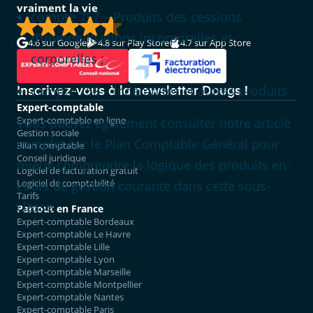
vraiment la vie
compte 757 – Produits des cessions
d’immobilisations incorporelles et
4.6
sur Google
4.8
sur Play Store
4.7
sur App Store
corporelles ;
compte 758 – Indemnités et autres produits.
Inscrivez-vous à la newsletter Dougs !
Expert-comptable
Expert-comptable en ligne
Vous pouvez également consulter notre article
Gestion sociale
complet sur le Plan Comptable Général pour
Bilan comptable
Conseil juridique
mieux comprendre la logique des produits en-
Logiciel de facturation gratuit
Logiciel de comptabilité
cours de gestion courante dans cette sous-
Tarifs
classe.
Partout en France
Expert-comptable Bordeaux
Expert-comptable Le Havre
Expert-comptable Lille
Expert-comptable Lyon
Expert-comptable Marseille
Expert-comptable Montpellier
Expert-comptable Nantes
Expert-comptable Paris