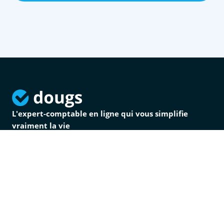
L'expert-comptable en ligne qui vous simplifie
vraiment la vie
4.6
sur Google
4.8
sur Play Store
4.7
sur App Store
Inscrivez-vous à la newsletter Dougs !
Expert-comptable
Expert-comptable en ligne
Gestion sociale