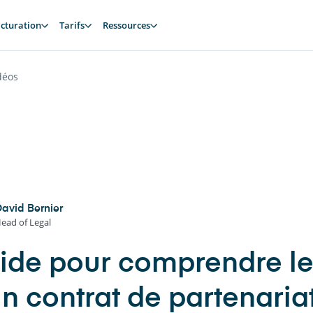
cturation
Tarifs
Ressources
déos
avid Bernier
ead of Legal
ide pour comprendre le
un contrat de partenaria