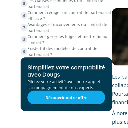
Les clauses essentielles d’un contrat de
5
partenariat
Comment rédiger un contrat de partenariat
6
efficace ?
Avantages et inconvénients du contrat de
7
partenariat
Comment gérer les litiges et mettre fin au
8
contrat ?
Existe-t-il des modèles de contrat de
9
partenariat ?
Simplifiez votre comptabilité
avec Dougs
Les pa
Pilotez votre activité avec notre app et
collab
l'accompagnement de nos experts.
Pourta
Découvrir notre offre
financi
À note
plusie