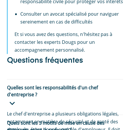
responsabilité civile pour protéger vos intérêts
Consulter un avocat spécialisé pour naviguer
sereinement en cas de difficultés
Et si vous avez des questions, n'hésitez pas à
contacter les experts Dougs pour un
accompagnement personnalisé.
Questions fréquentes
Quelles sont les responsabilités d'un chef
d'entreprise ?
Le chef d'entreprise a plusieurs obligations légales,
notamment en matière de sécurité et de santé des
Quels sont les 3 motifs de mise en cause des
employés, étant donné son rôle d'employeur. Il doit