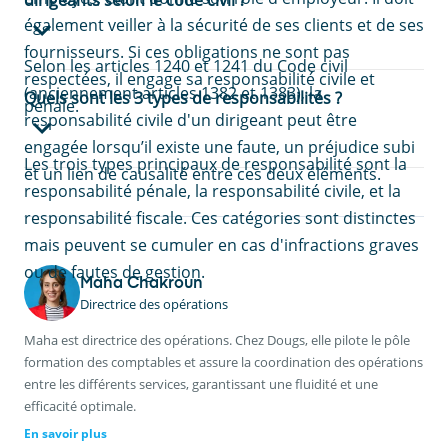
dirigeants selon le code civil ?
également veiller à la sécurité de ses clients et de ses
fournisseurs. Si ces obligations ne sont pas
Selon les articles 1240 et 1241 du Code civil
respectées, il engage sa responsabilité civile et
(anciennement articles 1382 et 1383), la
Quels sont les 3 types de responsabilités ?
pénale.
responsabilité civile d'un dirigeant peut être
engagée lorsqu’il existe une faute, un préjudice subi
Les trois types principaux de responsabilité sont la
et un lien de causalité entre ces deux éléments.
responsabilité pénale, la responsabilité civile, et la
responsabilité fiscale. Ces catégories sont distinctes
mais peuvent se cumuler en cas d'infractions graves
ou de fautes de gestion.
Maha Chakroun
Directrice des opérations
Maha est directrice des opérations. Chez Dougs, elle pilote le pôle
formation des comptables et assure la coordination des opérations
entre les différents services, garantissant une fluidité et une
efficacité optimale.
En savoir plus