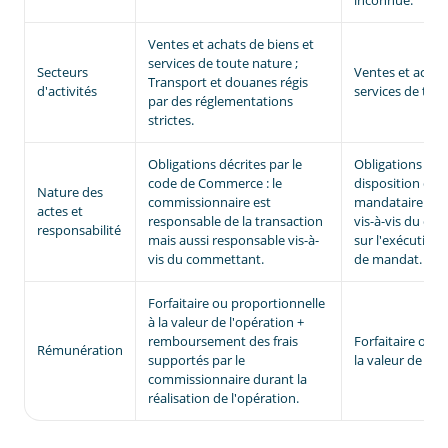
inconnue.
Ventes et achats de biens et
services de toute nature ;
Secteurs
Ventes et achat
Transport et douanes régis
d'activités
services de tou
par des réglementations
strictes.
Obligations décrites par le
Obligations déc
code de Commerce : le
disposition du Co
Nature des
commissionnaire est
mandataire est
actes et
responsable de la transaction
vis-à-vis du do
responsabilité
mais aussi responsable vis-à-
sur l'exécution
vis du commettant.
de mandat.
Forfaitaire ou proportionnelle
à la valeur de l'opération +
remboursement des frais
Forfaitaire ou p
Rémunération
supportés par le
la valeur de l'o
commissionnaire durant la
réalisation de l'opération.