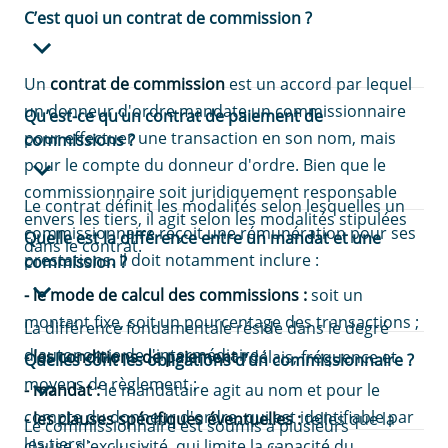
C’est quoi un contrat de commission ?
Un
contrat de commission
est un accord par lequel
un donneur d'ordre mandate un commissionnaire
Qu’est-ce qu’un contrat de paiement de
pour effectuer une transaction en son nom, mais
commissions ?
pour le compte du donneur d'ordre. Bien que le
commissionnaire soit juridiquement responsable
Le contrat définit les modalités selon lesquelles un
envers les tiers, il agit selon les modalités stipulées
commissionnaire reçoit une rémunération pour ses
Quelle est la différence entre un mandat et une
dans le contrat.
prestations. Il doit notamment inclure :
commission ?
- le mode de calcul des commissions :
soit un
montant fixe, soit un pourcentage des transactions ;
La différence fondamentale réside dans le degré
d'autonomie de l'intermédiaire :
- les conditions de paiement :
délais, fréquence et
Quelles sont les obligations d’un commissionnaire ?
moyens de règlement ;
- mandat :
le mandataire agit au nom et pour le
compte du donneur d'ordre, qui est identifiable par
- les clauses spécifiques éventuelles :
telles que la
Le commissionnaire est soumis à plusieurs
les tiers ;
clause d'exclusivité, qui limite la capacité du