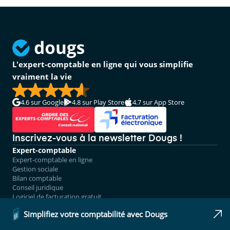
L'expert-comptable en ligne qui vous simplifie
vraiment la vie
4.6
sur Google
4.8
sur Play Store
4.7
sur App Store
Inscrivez-vous à la newsletter Dougs !
Expert-comptable
Expert-comptable en ligne
Gestion sociale
Bilan comptable
Conseil juridique
Logiciel de facturation gratuit
Logiciel de comptabilité
Simplifiez votre comptabilité avec Dougs
Tarifs
Partout en France