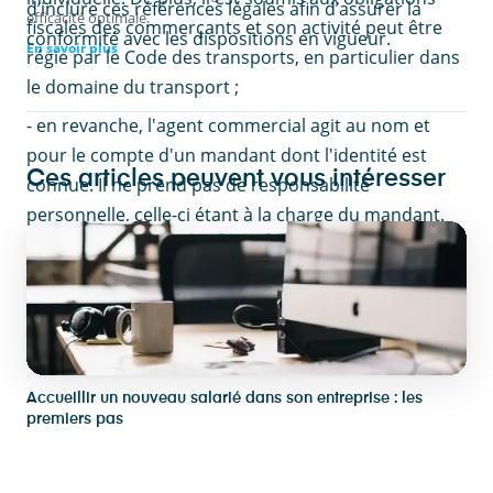
d’inclure ces références légales afin d’assurer la
efficacité optimale.
fiscales des commerçants et son activité peut être
conformité avec les dispositions en vigueur.
En savoir plus
régie par le Code des transports, en particulier dans
le domaine du transport ;
- en revanche, l'agent commercial agit au nom et
pour le compte d'un mandant dont l'identité est
Ces articles peuvent vous intéresser
connue. Il ne prend pas de responsabilité
personnelle, celle-ci étant à la charge du mandant.
Son activité est fondée sur un contrat qui précise les
conditions de sa mission.
Accueillir un nouveau salarié dans son entreprise : les
premiers pas