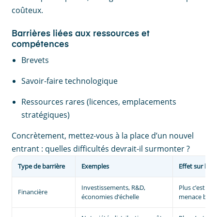
coûteux.
Barrières liées aux ressources et
compétences
Brevets
Savoir-faire technologique
Ressources rares (licences, emplacements
stratégiques)
Concrètement, mettez-vous à la place d’un nouvel
entrant : quelles difficultés devrait-il surmonter ?
Type de barrière
Exemples
Effet sur la 
Investissements, R&D,
Plus c’est éle
Financière
économies d’échelle
menace bais