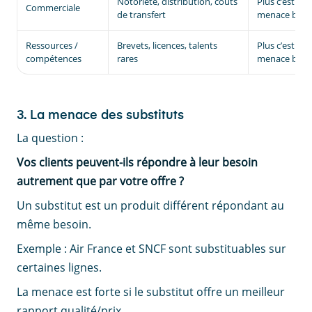
Notoriété, distribution, coûts
Plus c’est verr
Commerciale
de transfert
menace bais
Ressources /
Brevets, licences, talents
Plus c’est rare
compétences
rares
menace bais
3. La menace des substituts
La question :
Vos clients peuvent-ils répondre à leur besoin
autrement que par votre offre ?
Un substitut est un produit différent répondant au
même besoin.
Exemple : Air France et SNCF sont substituables sur
certaines lignes.
La menace est forte si le substitut offre un meilleur
rapport qualité/prix.