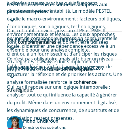
à-dire les acteurs proches qui influencent
Les 5 forces de Porter sont-elles adaptées aux
directement votre rentabilité. Le modèle PESTEL
petites entreprises ?
étudie le macro-environnement : facteurs politiques,
économiques, sociologiques, technologiques,
Oui, cet outil convient aussi aux TPE et PME. Il
environnementaux et légaux. Les deux approches
permet de comprendre la pression concurrentielle
Faut-il obligatoirement chiffrer son analyse ?
sont
complémentaires
et doivent être utilisées
locale, d’identifier une dépendance excessive à un
ensemble pour une analyse complète.
client ou à un fournisseur et d’anticiper les risques
Ce n’est pas obligatoire, mais attribuer un niveau
stratégiques. L’analyse doit simplement être
faible, modéré ou fort à chaque force permet de
Le modèle est-il toujours pertinent en 2026 ?
proportionnée à la
taille de l’entreprise
.
structurer la réflexion et de prioriser les actions. Une
analyse formalisée renforce la
cohérence
Oui, car il repose sur une logique intemporelle :
stratégique
.
analyser tout ce qui influence la capacité à générer
du profit. Même dans un environnement digitalisé,
les dynamiques de concurrence, de substituts et de
négociation restent présentes.
Maha Chakroun
Directrice des opérations