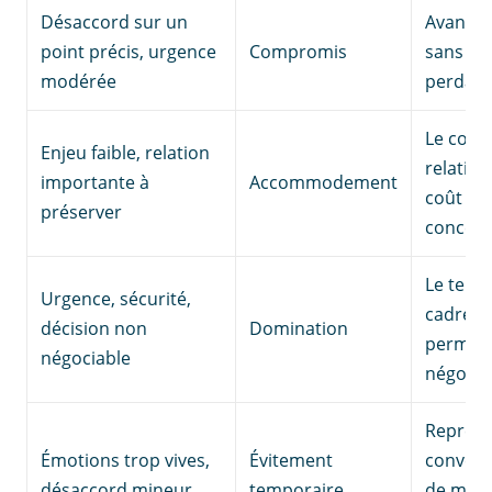
Désaccord sur un
Avancer
point précis, urgence
Compromis
sans lai
modérée
perdant
Le coût 
Enjeu faible, relation
relation
importante à
Accommodement
coût de 
préserver
concess
Le temp
Urgence, sécurité,
cadre lé
décision non
Domination
permett
négociable
négocia
Reprend
Émotions trop vives,
Évitement
convers
désaccord mineur
temporaire
de meil