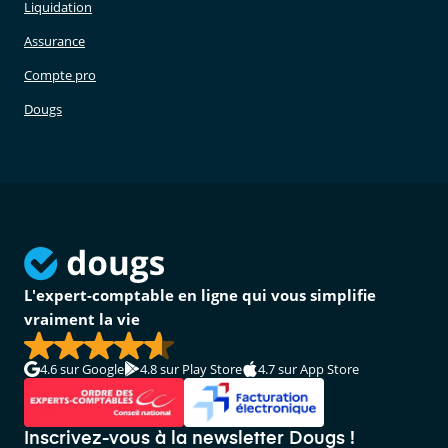
Liquidation
Assurance
Compte pro
Dougs
L'expert-comptable en ligne qui vous simplifie
vraiment la vie
4.6
sur Google
4.8
sur Play Store
4.7
sur App Store
Inscrivez-vous à la newsletter Dougs !