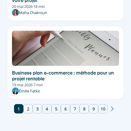
votre projet
20 mai 2026
·
18 min
Maha Chakroun
Business plan e-commerce : méthode pour un
projet rentable
19 mai 2026
·
7 min
Émilie Fatkic
1
2
3
4
5
6
7
8
9
10