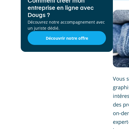
Comment créer mon
entreprise en ligne avec
Dougs ?
Découvrez notre accompagnement avec
un juriste dédié.
Découvrir notre offre
Vous s
graphi
intére
des pr
on-dem
expert