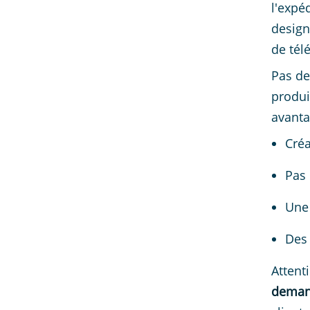
l'expéd
design
de tél
Pas de
produi
avanta
Créa
Pas 
Une
Des 
Attent
dema