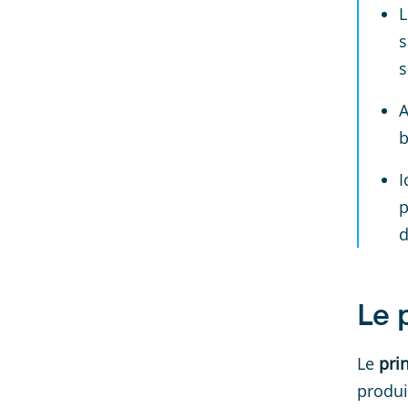
L
s
s
A
b
I
p
d
Le 
Le
pri
produi