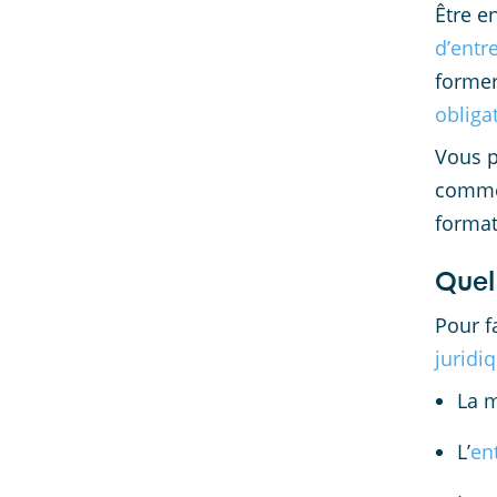
Être e
d’entr
former
obliga
Vous p
comme 
forma
Quel 
Pour f
juridi
La m
L’
en