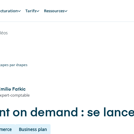
cturation
Tarifs
Ressources
déos
étapes par étapes
milie Fatkic
xpert-comptable
int on demand : se lanc
merce
Business plan