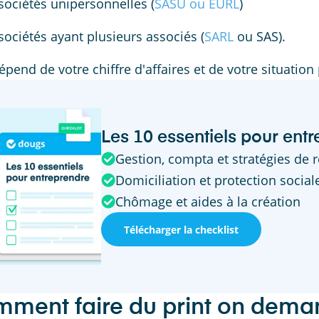
sociétés unipersonnelles (
SASU ou EURL
)
sociétés ayant plusieurs associés (
SARL
ou SAS).
épend de votre chiffre d'affaires et de votre situation
Les 10 essentiels pour ent
Gestion, compta et stratégies de
Domiciliation et protection social
Chômage et aides à la création
Télécharger la checklist
ment faire du print on dema