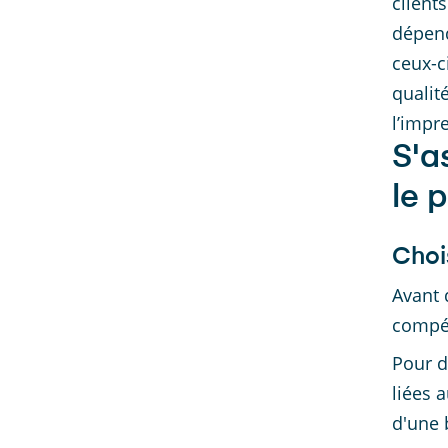
client
dépend
ceux-c
qualit
l’impr
S'a
le 
Choi
Avant 
compét
Pour d
liées 
d'une 