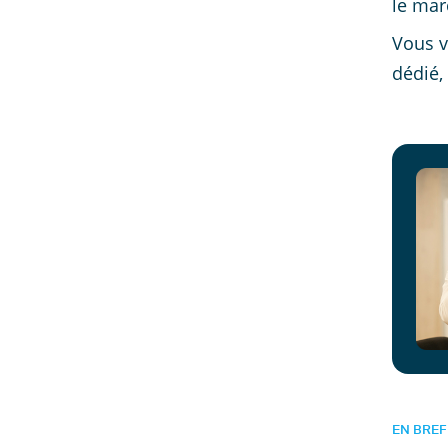
le mar
Vous v
dédié,
EN BREF