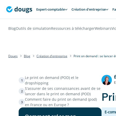
Expert-comptable
Création d'entreprise
Fa
Blog
Outils de simulation
Ressources à télécharger
Webinars
Vi
Dougs
Blog
Création d'entreprise
Print on demand : se lancer 
Le print on demand (POD) et le
É
1
E
dropshipping
S'assurer de ses connaissances avant de se
2
lancer dans le print on demand (POD)
Pr
Comment faire du print on demand (pod)
3
en France ou en Europe ?
E-com