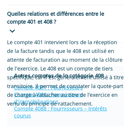
Quelles relations et différences entre le
compte 401 et 408 ?
Le compte 401 intervient lors de la réception
de la facture tandis que le 408 est utilisé en
attente de facturation au moment de la clôture
de l'exercice. Le 408 est un compte de tiers
Autres comptes de la catégorie
408
spécifique, car il est généralement utilisé à titre
transitoire. Il permet de constater la quote-part
Compte
4081
:
Fournisseurs
Compte
4084
:
Fournisseurs
de charge à rattacher au titre de l’exercice en
d'immobilisations
vertu du principe de rattachement.
Compte
4088
:
Fournisseurs – Intérêts
courus