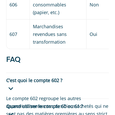
606
consommables
Non
(papier, etc.)
Marchandises
607
revendues sans
Oui
transformation
FAQ
C’est quoi le compte 602 ?
Le compte 602 regroupe les autres
approvisionnements : des biens achetés qui ne
Quand utiliser le compte 60 ou 61 ?
sont pas des matières premières au sens strict,