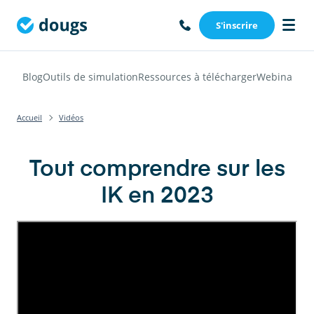
S'inscrire
Blog
Outils de simulation
Ressources à télécharger
Webinars
Vi
Accueil
Vidéos
Tout comprendre sur les
IK en 2023