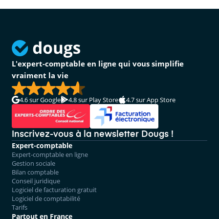
L'expert-comptable en ligne qui vous simplifie
vraiment la vie
4.6
sur Google
4.8
sur Play Store
4.7
sur App Store
Inscrivez-vous à la newsletter Dougs !
Expert-comptable
Expert-comptable en ligne
Gestion sociale
Bilan comptable
Conseil juridique
Logiciel de facturation gratuit
Logiciel de comptabilité
Tarifs
Partout en France