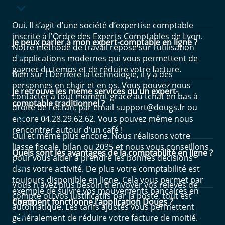
Oui. Il s’agit d’une société d’expertise comptable
inscrite à l'Ordre des Experts Comptables de Lyon.
Je peux parler à mon expert-comptable en ligne ?
Notre méthode de travail repose sur l’utilisation
d'applications modernes qui vous permettent de
gagner du temps et de réduire votre facture.
Bien sûr ! Derrière la technologie, il y a des
personnes en chair et en os. Vous pouvez nous
Je retrouve les même services qu'un expert-
contacter à tout moment grâce au tchat en bas à
comptable traditionnel ?
droite de l'écran, par email support@dougs.fr ou
encore 04.28.29.62.62. Vous pouvez même nous
rencontrer autour d'un café !
Oui et même plus encore. Nous réalisons votre
liasse fiscale, bilan ou 2035 et nous vous conseillons
Quels sont les avantages de la comptabilité en ligne ?
pour vous aider à prendre les bonnes décisions
dans votre activité. De plus votre comptabilité est
toujours disponible en ligne. Cela vous permet par
Vous n'avez plus besoin d'envoyer vos relevés de
exemple de suivre vos mouvements bancaires en
compte ou vos justificatifs par la poste, tout est
direct.
Comment fonctionne l’application Dougs ?
automatique. Les tarifs ajustés vous permettent
généralement de réduire votre facture de moitié.