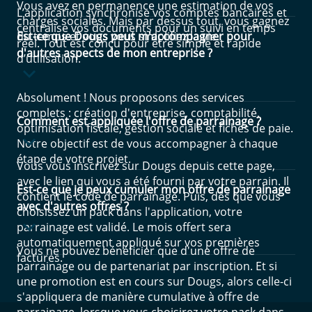
Vous avez en permanence une estimation de vos
L’application synchronise vos comptes bancaires et
charges sociales. Mais par dessus tout, vous gagnez
centralise vos documents pour un suivi en temps
du temps et vous vous simplifiez la vie.
Est-ce que Dougs peut m'accompagner pour
réel. Tout est conçu pour être simple et rapide
d'autres aspects de mon entreprise ?
d’utilisation.
Absolument ! Nous proposons des services
complets : création d'entreprise, comptabilité,
Comment est appliquée l'offre de parrainage ?
optimisation fiscale, gestion sociale et fiches de paie.
Notre objectif est de vous accompagner à chaque
étape de votre projet.
Vous vous inscrivez sur Dougs depuis cette page,
avec le lien qui vous a été fourni par votre parrain. Il
Est-ce que je peux cumuler mon offre de parrainage
contient le code de parrainage. Puis, dès que vous
avec d'autres offres ?
choisissez un pack dans l'application, votre
parrainage est validé. Le mois offert sera
automatiquement appliqué sur vos premières
Vous ne pouvez bénéficier que d'une offre de
factures.
parrainage ou de partenariat par inscription. Et si
une promotion est en cours sur Dougs, alors celle-ci
s'appliquera de manière cumulative à offre de