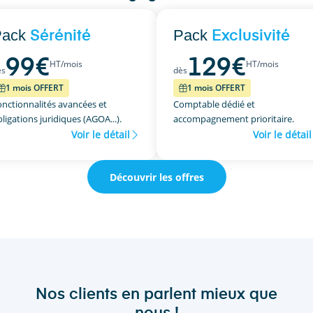
Pack
Pack
Sérénité
Exclusivité
99
€
129
€
HT/mois
HT/mois
ès
dès
1 mois OFFERT
1 mois OFFERT
onctionnalités avancées et
Comptable dédié et
ligations juridiques (AGOA...).
accompagnement prioritaire.
Voir le détail
Voir le détail
Découvrir les offres
Nos clients en parlent mieux que