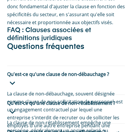
donc fondamental d'ajuster la clause en fonction des
spécificités du secteur, en s'assurant qu'elle soit
nécessaire et proportionnée aux objectifs visés.
FAQ : Clauses associées et
définitions juridiques
Questions fréquentes
Qu'est-ce qu'une clause de non-débauchage ?
La clause de non-débauchage, souvent désignée
comme clause de non-sollicitation de personnel, est
Qu'est-ce qu'une clause de non-rétablissement ?
un engagement contractuel par lequel une
entreprise s'interdit de recruter ou de solliciter les
La clause de non-rétablissement empêche une
employés d'une autre entreprise pendant une
personne, généralement un ancien salarié ou