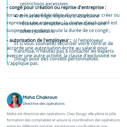
restrictions excessives.
- congé pour création ou reprise d'entreprise :
lorsque le salarié bénéficie d'un congé pour créer ou
En cas de litige, explorez d'abord une
reprendre une entreprise, la clause d'exclusivité est
résolution amiable avant d'entamer une
suspendue pendant toute la durée de ce congé ;
action judiciaire.
- autorisation de l'employeur :
si l'employeur
Et si vous souhaitez sécuriser votre contrat de
accorde une autorisation écrite au salarié pour
franchise, n'hésitez pas à contacter les experts
exercer une autre activité, la clause d'exclusivité ne
Dougs pour des conseils personnalisés.
s'applique pas.
Maha Chakroun
Directrice des opérations
Maha est directrice des opérations. Chez Dougs, elle pilote le pôle
formation des comptables et assure la coordination des opérations
entre les différents services, garantissant une fluidité et une