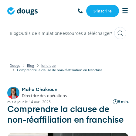
S'inscrire
Blog
Outils de simulation
Ressources à télécharger
Webinars
Vi
Dougs
Blog
Juridique
Comprendre la clause de non-réaffiliation en franchise
Maha Chakroun
Directrice des opérations
8 min.
mis à jour le 14 avril 2025
Comprendre la clause de
non-réaffiliation en franchise