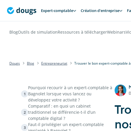
Expert-comptable
Création d'entreprise
Fa
Blog
Outils de simulation
Ressources à télécharger
Webinars
Vi
Dougs
Blog
Entrepreneuriat
Trouver le bon expert-comptable à 
Pourquoi recourir à un expert-comptable à
D
Bagnolet lorsque vous lancez ou
1
développez votre activité ?
Comparatif : en quoi un cabinet
Tr
traditionnel se différencie-t-il d’un
2
comptable digital ?
no
Faut-il privilégier un expert-comptable
3
implanté à Bagnolet ?