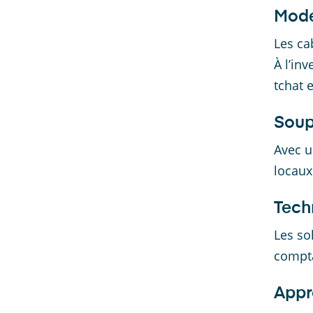
Mode
Les ca
À l’in
tchat 
Soup
Avec u
locaux
Tech
Les so
compta
Appr