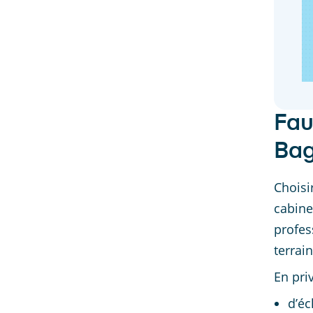
Fau
Bag
Choisi
cabinet
profes
terrain
En priv
d’éc