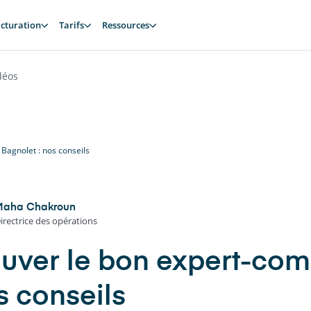
cturation
Tarifs
Ressources
déos
Bagnolet : nos conseils
Maha Chakroun
irectrice des opérations
ouver le bon expert-com
s conseils