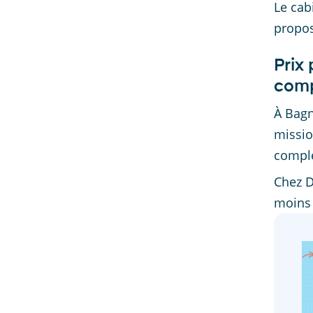
Le cab
propo
Prix 
comp
À Bagn
missio
comple
Chez D
moins 