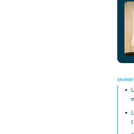
EN BREF
U
e
L
c