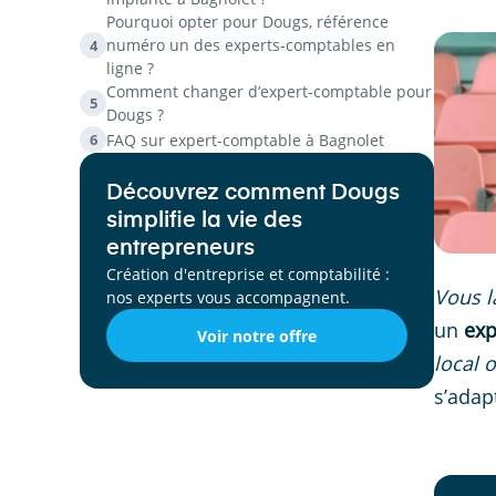
Pourquoi opter pour Dougs, référence
numéro un des experts-comptables en
4
ligne ?
Comment changer d’expert-comptable pour
5
Dougs ?
FAQ sur expert-comptable à Bagnolet
6
Découvrez comment Dougs
simplifie la vie des
entrepreneurs
Création d'entreprise et comptabilité :
Vous l
nos experts vous accompagnent.
un
exp
Voir notre offre
local o
s’adap