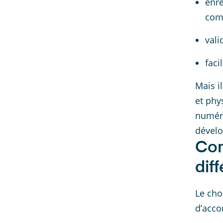
enre
com
vali
faci
Mais i
et phy
numéri
dévelo
Com
dif
Le cho
d’acco