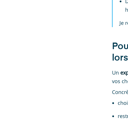
D
h
Je 
Pou
lor
Un
ex
vos ch
Concrè
choi
rest