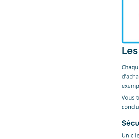
Les
Chaque
d'acha
exempl
Vous t
conclu
Sécur
Un cli