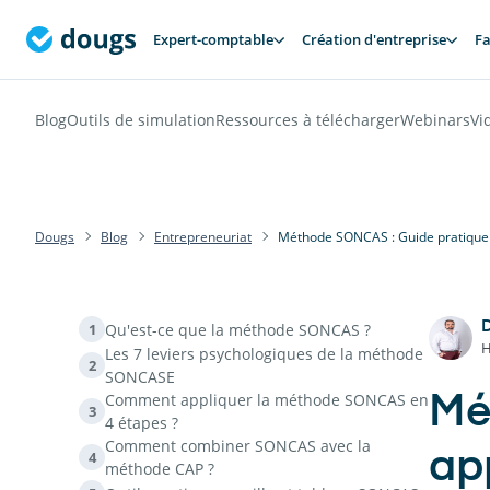
Expert-comptable
Création d'entreprise
Fa
Blog
Outils de simulation
Ressources à télécharger
Webinars
Vi
Dougs
Blog
Entrepreneuriat
Méthode SONCAS : Guide pratique
D
Qu'est-ce que la méthode SONCAS ?
1
H
Les 7 leviers psychologiques de la méthode
2
SONCASE
Comment appliquer la méthode SONCAS en
Mé
3
4 étapes ?
Comment combiner SONCAS avec la
ap
4
méthode CAP ?