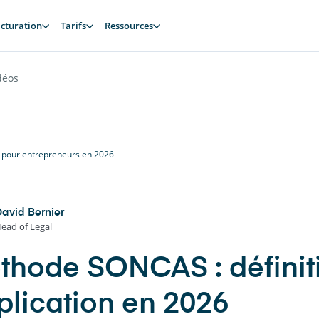
cturation
Tarifs
Ressources
déos
 pour entrepreneurs en 2026
avid Bernier
ead of Legal
thode SONCAS : définitio
plication en 2026