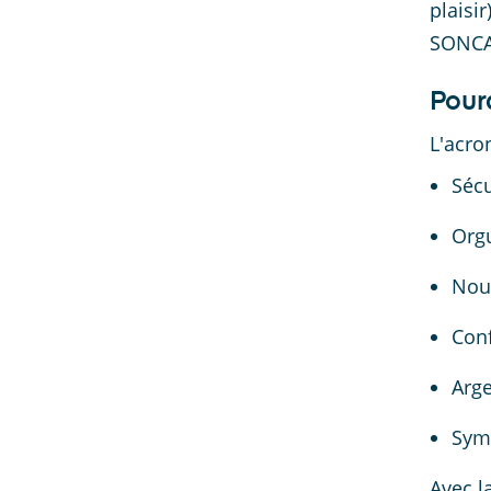
plaisi
SONCAS
Pour
L'acro
Sécu
Orgu
Nou
Conf
Arg
Sym
Avec l