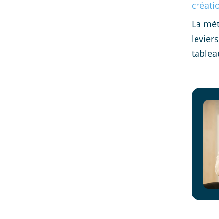
créati
La mét
levier
tablea