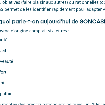
r), oblatives (faire plaisir aux autres) ou rationnelles
 permet de les identifier rapidement pour adapter 
quoi parle-t-on aujourd'hui de SONCAS
nyme d'origine comptait six lettres :
rité
eil
veauté
ort
ent
pathie
a montée des préoccupations écologiques, un 7ᵉ levier