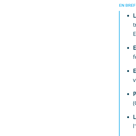
EN BREF
t
E
E
f
E
v
P
(
L
l