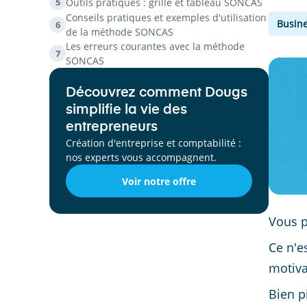
Outils pratiques : grille et tableau SONCAS
5
Conseils pratiques et exemples d'utilisation
Busine
6
de la méthode SONCAS
Les erreurs courantes avec la méthode
7
SONCAS
Découvrez comment Dougs
simplifie la vie des
entrepreneurs
Création d'entreprise et comptabilité :
nos experts vous accompagnent.
Voir notre offre
Vous p
Ce n'e
motiva
Bien p