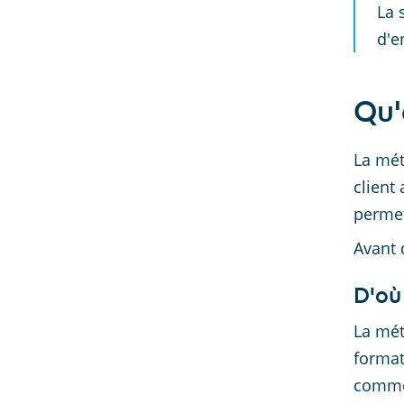
La 
d'e
Qu'
La mét
client
permet
Avant 
D'où
La mét
format
commer