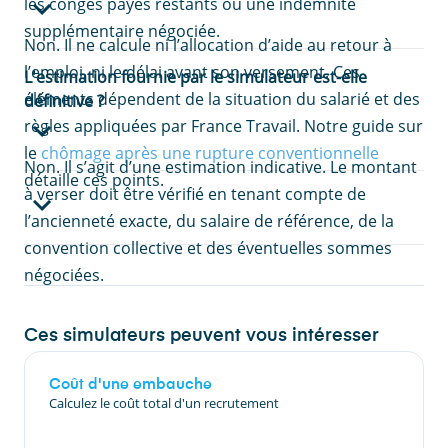
les congés payés restants ou une indemnité
supplémentaire négociée.
Non. Il ne calcule ni l’allocation d’aide au retour à
l’emploi, ni le délai avant son versement. Ces
L'estimation fournie par le simulateur est-elle
éléments dépendent de la situation du salarié et des
définitive ?
règles appliquées par France Travail. Notre guide sur
le
chômage après une rupture conventionnelle
Non. Il s’agit d’une estimation indicative. Le montant
détaille ces points.
à verser doit être vérifié en tenant compte de
l’ancienneté exacte, du salaire de référence, de la
convention collective et des éventuelles sommes
négociées.
Ces simulateurs peuvent vous intéresser
Coût d'une embauche
Calculez le coût total d'un recrutement