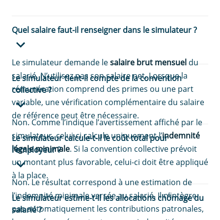
Quel salaire faut-il renseigner dans le simulateur ?
Le simulateur demande le
salaire brut mensuel
du
salarié. N’utilisez pas son salaire net. Lorsque la
Le simulateur tient-il compte de la convention
rémunération comprend des primes ou une part
collective ?
variable, une vérification complémentaire du salaire
de référence peut être nécessaire.
Non. Comme l’indique l’avertissement affiché par le
simulateur, celui-ci calcule uniquement l’
indemnité
Le simulateur calcule-t-il le coût total pour
légale minimale
. Si la convention collective prévoit
l’employeur ?
un montant plus favorable, celui-ci doit être appliqué
à la place.
Non. Le résultat correspond à une estimation de
l’indemnité minimale versée au salarié. Il n’intègre
Le simulateur estime-t-il les allocations chômage du
pas automatiquement les contributions patronales,
salarié ?