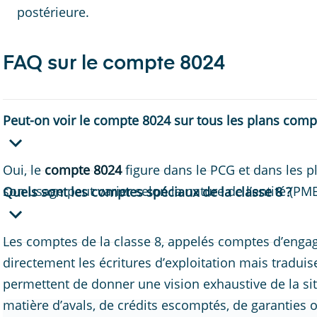
postérieure.
FAQ sur le compte 8024
Peut-on voir le compte 8024 sur tous les plans compt
Oui, le
compte 8024
figure dans le PCG et dans les 
son usage peut varier selon la nature de l’entité (PME
Quels sont les comptes spéciaux de la classe 8 ?
Les comptes de la classe 8, appelés comptes d’eng
directement les écritures d’exploitation mais tradui
permettent de donner une vision exhaustive de la si
matière d’avals, de crédits escomptés, de garanties o