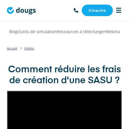
S'inscrire
Blog
Outils de simulation
Ressources à télécharger
Webinars
Vi
Accueil
Vidéos
Comment réduire les frais
de création d'une SASU ?