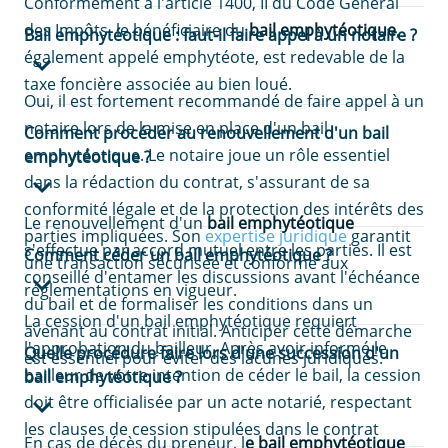
Conformément à l'article 1400, II du Code Général
des Impôts, le bénéficiaire du
bail emphytéotique
,
Bail emphytéotique : faut-il faire appel à un notaire ?
également appelé emphytéote, est redevable de la
taxe foncière associée au bien loué.
Oui, il est fortement recommandé de faire appel à un
notaire lors de la mise en place d'un bail
Comment procéder au renouvellement d'un bail
emphytéotique. Le notaire joue un rôle essentiel
emphytéotique ?
dans la rédaction du contrat, s'assurant de sa
conformité légale et de la protection des intérêts des
Le renouvellement d'un
bail emphytéotique
parties impliquées. Son
expertise juridique
garantit
s'effectue par accord mutuel entre les parties. Il est
Comment céder un bail emphytéotique ?
une transaction sécurisée et conforme aux
conseillé d'entamer les discussions avant l'échéance
réglementations en vigueur.
du bail et de formaliser les conditions dans un
La cession d'un bail emphytéotique requiert
avenant au contrat initial. Anticiper cette démarche
l'approbation du bailleur. Après avoir informé le
Quelle procédure faire lors d'une succession d'un
est essentiel pour éviter des lacunes juridiques.
bailleur de votre intention de céder le bail, la cession
bail emphytéotique ?
doit être officialisée par un acte notarié, respectant
les clauses de cession stipulées dans le contrat
En cas de décès du preneur, l
e bail emphytéotique