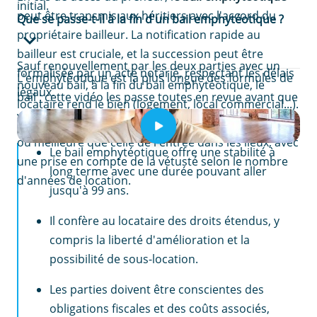
initial.
peut être transmis aux héritiers avec l'accord du
Que se passe-t-il à la fin d'un bail emphytéotique ?
propriétaire bailleur. La notification rapide au
bailleur est cruciale, et la succession peut être
Sauf renouvellement par les deux parties avec un
formalisée par un acte notarié, respectant les délais
L'emphytéotique est la plus longue des formules de
nouveau bail, à la fin du bail emphytéotique, le
légaux.
bail : cette vidéo les passe toutes en revue avant que
locataire rend le bien (logement, local commercial...).
vous ne signiez.
Le logement doit être dans une condition conforme
EN RÉSUMÉ
ou meilleure que celle de l'entrée dans les lieux, avec
Le bail emphytéotique offre une stabilité à
une prise en compte de la vétusté selon le nombre
long terme avec une durée pouvant aller
d'années de location.
jusqu'à 99 ans.
Il confère au locataire des droits étendus, y
compris la liberté d'amélioration et la
possibilité de sous-location.
Les parties doivent être conscientes des
obligations fiscales et des coûts associés,