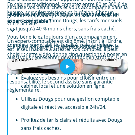
En cabinet traditionnel, comptez entre 80 et 300 € de
sécurise vos démarches et vous accompagne dans la
l’heure, selon les missions et la région. Chez un
Quelle est la différence entre un comptable et un
gestion comptable, juridique, sociale et fiscale de
cabinet en ligne comme Dougs, les tarifs mensuels
expert-comptable ?
votre activité.
sont jusqu’à 40 % moins chers, sans frais caché.
Vous bénéficiez toujours d'un accompagnement
Un expert-comptable est diplômé, inscrit à l’Ordre,
complet : comptabilité, fiscalité, paie, juridique.
Aller plus loin avec un cabinet suppose de bien le
est le seul habilité à attester vos comptes. Il peut
choisir : cette vidéo donne cinq questions à poser en
aussi vous représenter devant l’administration. Un
amont.
comptable peut enregistrer vos pièces, mais sans
EN RÉSUMÉ
validation officielle. Le premier engage sa
Évaluez vos besoins pour choisir entre un
responsabilité, le second assiste sans garantie
cabinet local et une solution en ligne.
réglementaire.
Utilisez Dougs pour une gestion comptable
digitale et réactive, accessible 24h/24.
Profitez de tarifs clairs et réduits avec Dougs,
sans frais cachés.