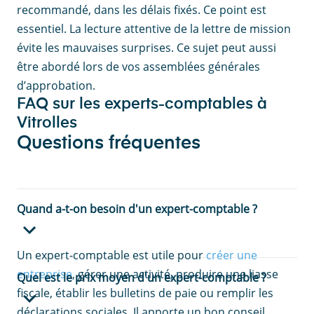
recommandé, dans les délais fixés. Ce point est
essentiel. La lecture attentive de la lettre de mission
évite les mauvaises surprises. Ce sujet peut aussi
être abordé lors de vos assemblées générales
d’approbation.
FAQ sur les experts-comptables à
Vitrolles
Questions fréquentes
Quand a-t-on besoin d'un expert-comptable ?
Un expert-comptable est utile pour
créer une
entreprise
, gérer une activité, produire une liasse
Quel est le prix moyen d'un expert-comptable ?
fiscale, établir les bulletins de paie ou remplir les
déclarations sociales. Il apporte un bon conseil,