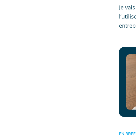
Je vai
l’util
entrep
EN BREF