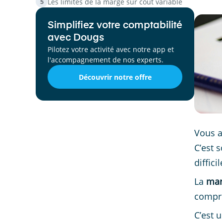
Les limites de la marge sur coût variable
5
Simplifiez votre comptabilité
avec Dougs
Pilotez votre activité avec notre app et
l'accompagnement de nos experts.
Découvrir notre offre
Vous a
C’est s
difficil
La
mar
compre
C’est 