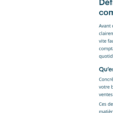
Déf
com
Avant 
claire
vite f
compta
quotid
Qu’e
Concrè
votre 
ventes
Ces de
matièr