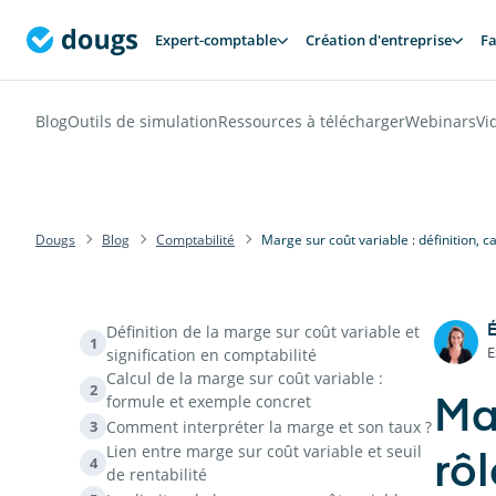
Expert-comptable
Création d'entreprise
Fa
Blog
Outils de simulation
Ressources à télécharger
Webinars
Vi
Dougs
Blog
Comptabilité
Marge sur coût variable : définition, c
Définition de la marge sur coût variable et
É
1
E
signification en comptabilité
Calcul de la marge sur coût variable :
2
formule et exemple concret
Mar
Comment interpréter la marge et son taux ?
3
Lien entre marge sur coût variable et seuil
rôl
4
de rentabilité