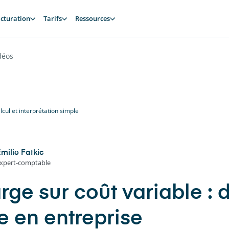
cturation
Tarifs
Ressources
déos
alcul et interprétation simple
milie Fatkic
xpert-comptable
ge sur coût variable : dé
e en entreprise