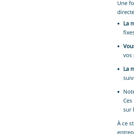
Une foi
direct
La m
fixe
Vou
vos 
La m
suiv
Note
Ces 
sur 
À ce s
entrep