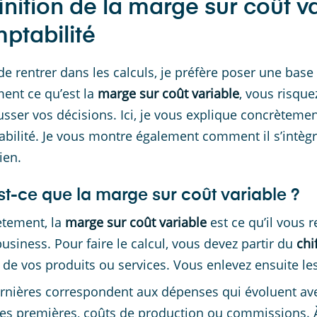
inition de la marge sur coût va
ptabilité
de rentrer dans les calculs, je préfère poser une bas
ment ce qu’est la
marge sur coût variable
, vous risque
ausser vos décisions. Ici, je vous explique concrètemen
bilité. Je vous montre également comment il s’intègr
ien.
st-ce que la marge sur coût variable ?
tement, la
marge sur coût variable
est ce qu’il vous r
business. Pour faire le calcul, vous devez partir du
chi
 de vos produits ou services. Vous enlevez ensuite le
rnières correspondent aux dépenses qui évoluent avec
es premières, coûts de production ou commissions. À 