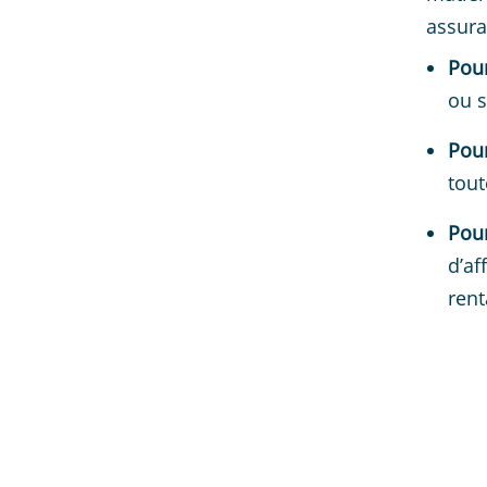
assura
Pour
ou s
Pour
tout
Pour
d’af
rent