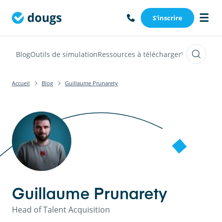
S'inscrire
Blog
Outils de simulation
Ressources à télécharger
Webinars
Vi
Accueil
Blog
Guillaume Prunarety
Guillaume Prunarety
Head of Talent Acquisition