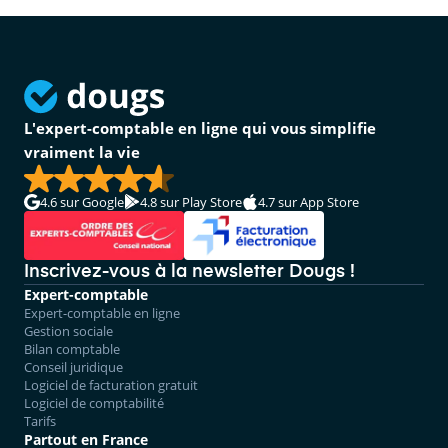
L'expert-comptable en ligne qui vous simplifie
vraiment la vie
4.6
sur Google
4.8
sur Play Store
4.7
sur App Store
Inscrivez-vous à la newsletter Dougs !
Expert-comptable
Expert-comptable en ligne
Gestion sociale
Bilan comptable
Conseil juridique
Logiciel de facturation gratuit
Logiciel de comptabilité
Tarifs
Partout en France