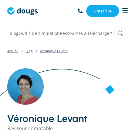
S'inscrire
Blog
Outils de simulation
Ressources à télécharger
Webinars
Vi
Accueil
Blog
Véronique Levant
Véronique Levant
Réviseur comptable