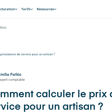
cturation
Tarifs
Ressources
déos
prestations de service pour un artisan ?
milie Fatkic
xpert-comptable
mment calculer le prix 
rvice pour un artisan ?