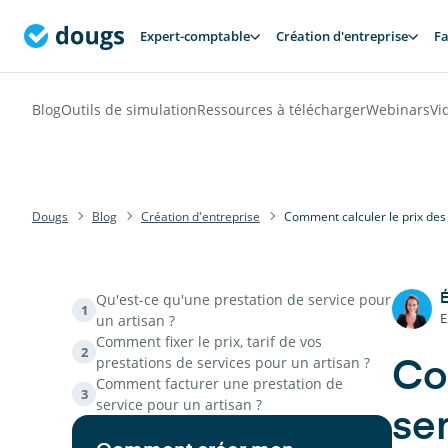
Expert-comptable
Création d'entreprise
Fa
Blog
Outils de simulation
Ressources à télécharger
Webinars
Vi
Dougs
Blog
Création d'entreprise
Comment calculer le prix des 
Qu'est-ce qu'une prestation de service pour
É
1
E
un artisan ?
Comment fixer le prix, tarif de vos
2
prestations de services pour un artisan ?
Co
Comment facturer une prestation de
3
service pour un artisan ?
se