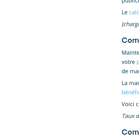
publici
Le
cal
(charg
Comm
Mainte
votre
de mar
La mar
bénéfi
Voici 
Taux d
Comm