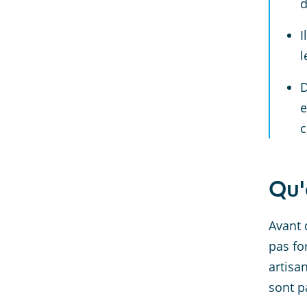
d
I
l
D
e
c
Qu'
Avant 
pas fo
artisa
sont p