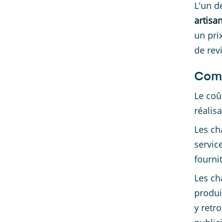
L'un d
artisa
un pri
de rev
Comm
Le coû
réalis
Les ch
servic
fournit
Les ch
produi
y retr