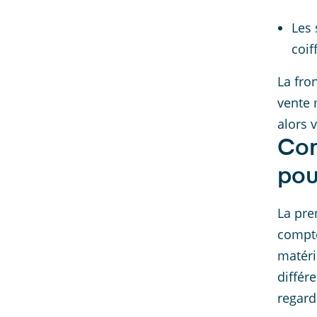
Les 
coif
La fro
vente 
alors 
Com
pou
La pre
compte
matéri
différ
regard