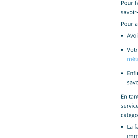
Pour f
savoir
Pour a
Avoi
Votr
méti
Enfi
savo
En tan
servic
catégo
La f
immo