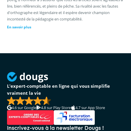
lire, bien référencés, et pleins de pêche. Sa rivalité avec les fautes
d'orthographe est légendaire et il espère devenir champion
incontesté de la pédagogie en comptabilité.
En savoir plus
L'expert-comptable en ligne qui vous simplifie
vraiment la vie
4.6
sur Google
4.8
sur Play Store
4.7
sur App Store
Inscrivez-vous à la newsletter Dougs !