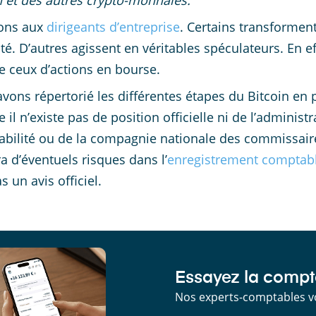
n et des autres crypto-monnaies.
ons aux
dirigeants d’entreprise
. Certains transformen
ité. D’autres agissent en véritables spéculateurs. En ef
ceux d’actions en bourse.
vons répertorié les différentes étapes du Bitcoin en p
il n’existe pas de position officielle ni de l’administr
bilité ou de la compagnie nationale des commissaires
a d’éventuels risques dans l’
enregistrement comptab
 un avis officiel.
Essayez la compta
Nos experts-comptables v