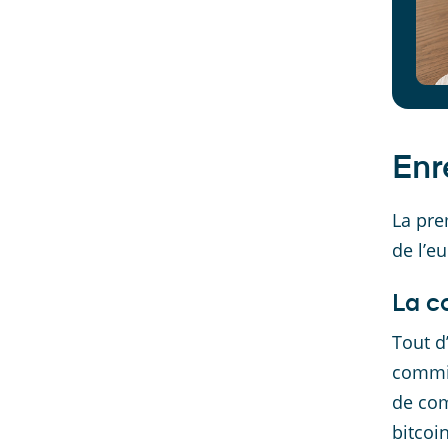
Enr
La pre
de l’e
La c
Tout d
commis
de com
bitcoi