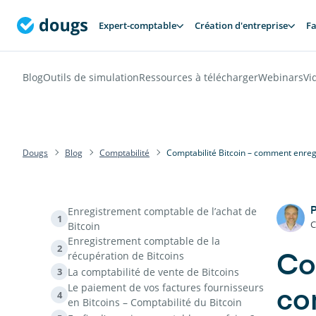
Expert-comptable
Création d'entreprise
Fa
Blog
Outils de simulation
Ressources à télécharger
Webinars
Vi
Dougs
Blog
Comptabilité
Comptabilité Bitcoin – comment enreg
Enregistrement comptable de l’achat de
P
1
C
Bitcoin
Enregistrement comptable de la
2
récupération de Bitcoins
Co
La comptabilité de vente de Bitcoins
3
Le paiement de vos factures fournisseurs
co
4
en Bitcoins – Comptabilité du Bitcoin