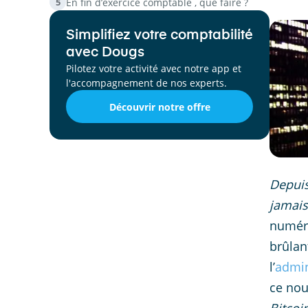
En fin d’exercice comptable , que faire ?
5
Simplifiez votre comptabilité
avec Dougs
Pilotez votre activité avec notre app et
l'accompagnement de nos experts.
Découvrir notre offre
Depuis
jamais
numéri
brûlan
l’
admin
ce nou