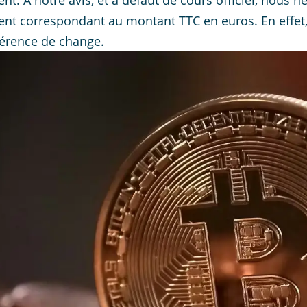
nt. A notre avis, et à défaut de cours officiel, nous 
nt correspondant au montant TTC en euros. En effet,
férence de change.