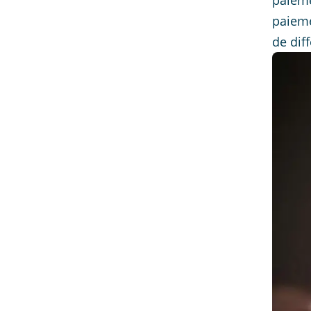
paieme
paieme
de dif