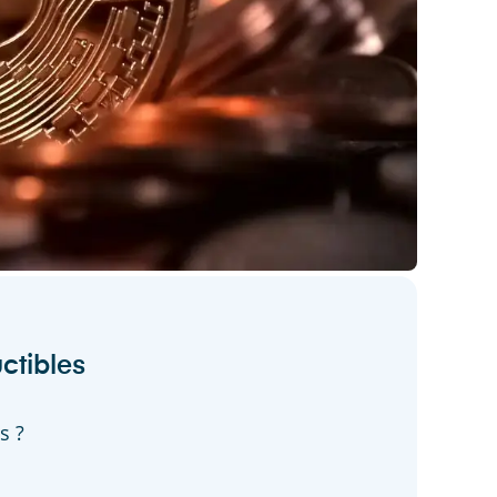
ctibles
s ?