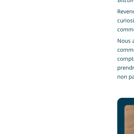
Bitcoi
Reven
curios
comme 
Nous a
comme 
compta
prendr
non pas