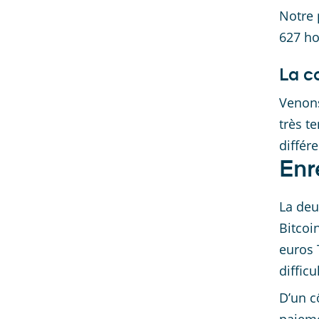
Notre 
627 ho
La co
Venons
très t
différ
Enr
La deu
Bitcoin
euros 
diffic
D’un c