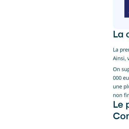
La 
La pre
Ainsi,
On sup
000 eu
une pl
non fi
Le 
Com