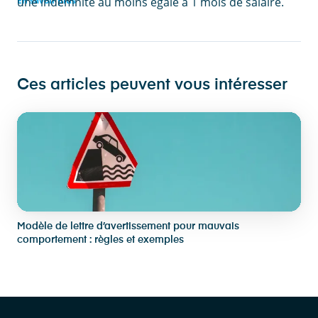
une indemnité au moins égale à 1 mois de salaire.
En savoir plus
Ces articles peuvent vous intéresser
Modèle de lettre d’avertissement pour mauvais
comportement : règles et exemples