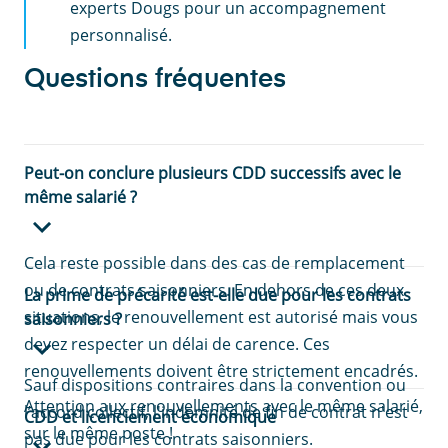
experts Dougs pour un accompagnement
personnalisé.
Questions fréquentes
Peut-on conclure plusieurs CDD successifs avec le
même salarié ?
Cela reste possible dans des cas de remplacement
ou de contrats saisonniers. En dehors de ces deux
La prime de précarité est-elle due pour les contrats
situations, le renouvellement est autorisé mais vous
saisonniers ?
devez respecter un délai de carence. Ces
renouvellements doivent être strictement encadrés.
Sauf dispositions contraires dans la convention ou
Attention aux renouvellements avec le même salarié,
l’accord collectif, l'indemnité de fin de contrat n'est
CDD et licenciement économique
sur le même poste !
pas due pour les contrats saisonniers.