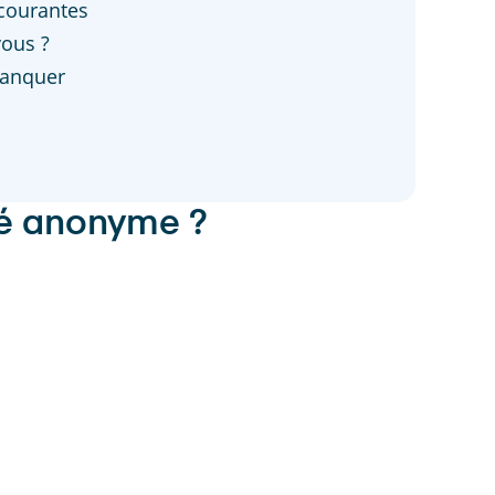
courantes
vous ?
manquer
été anonyme ?