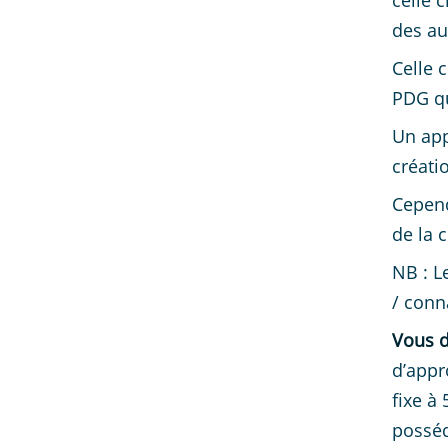
celle 
des au
Celle 
PDG qu
Un app
créati
Cepend
de la 
NB : L
/ conn
Vous d
d’appr
fixe à
posséd