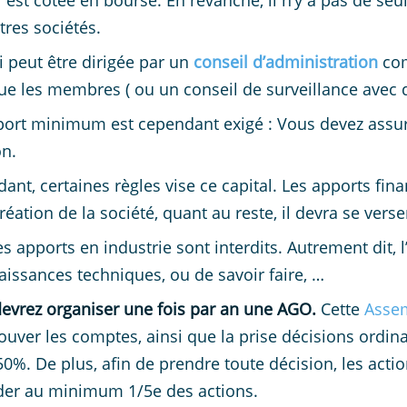
ci est cotée en bourse. En revanche, il n’y a pas de se
tres sociétés.
ci peut être dirigée par un
conseil d’administration
co
e les membres ( ou un conseil de surveillance avec di
ort minimum est cependant exigé : Vous devez assu
on.
ant, certaines règles vise ce capital. Les apports fin
création de la société, quant au reste, il devra se ver
es apports en industrie sont interdits. Autrement dit,
aissances techniques, ou de savoir faire, …
evrez organiser une fois par an une AGO.
Cette
Asse
ouver les comptes, ainsi que la prise décisions ordina
 50%. De plus, afin de prendre toute décision, les act
er au minimum 1/5e des actions.