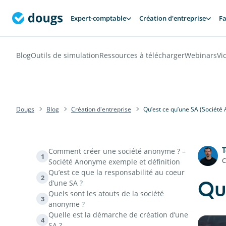
Expert-comptable
Création d'entreprise
Fa
Blog
Outils de simulation
Ressources à télécharger
Webinars
Vi
Dougs
Blog
Création d'entreprise
Qu’est ce qu’une SA (Société
Comment créer une société anonyme ? –
1
C
Société Anonyme exemple et définition
Qu’est ce que la responsabilité au coeur
2
d’une SA ?
Qu
Quels sont les atouts de la société
3
anonyme ?
Quelle est la démarche de création d’une
4
SA ?