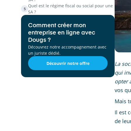
Quel est le régime fiscal ou social pour une
5
SA ?
Comment créer mon
entreprise en ligne avec
Dougs ?
Découvrez notre accompagnement avec
un juriste dédié.
La soc
Découvrir notre offre
qui in
opter 
vos qu
Mais t
Il est 
de leur