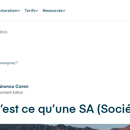
cturation
Tarifs
Ressources
déos
 Anonyme) ?
Térence Caron
ontent Editor
’est ce qu’une SA (Soci