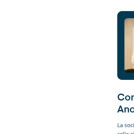
Com
Ano
La soc