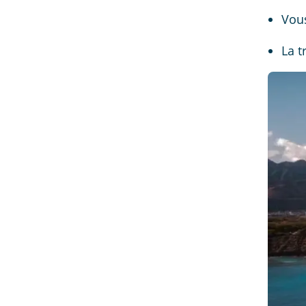
Vous
La t