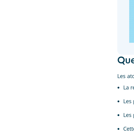
Que
Les at
La r
Les 
Les 
Cett