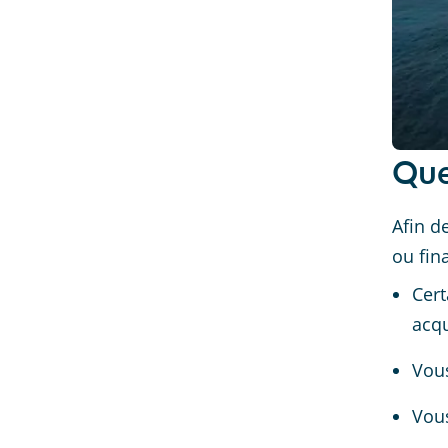
Que
Afin d
ou fina
Cert
acqu
Vous
Vous