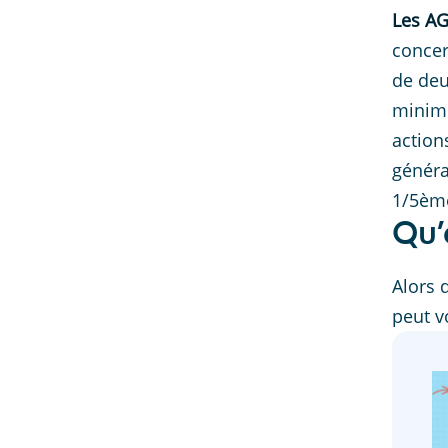
Les AG
concer
de deu
minimu
action
généra
1/5ème
Qu’
Alors 
peut v