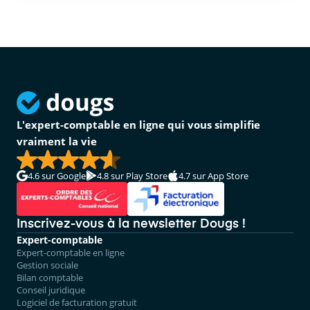
L'expert-comptable en ligne qui vous simplifie
vraiment la vie
4.6
sur Google
4.8
sur Play Store
4.7
sur App Store
Inscrivez-vous à la newsletter Dougs !
Expert-comptable
Expert-comptable en ligne
Gestion sociale
Bilan comptable
Conseil juridique
Logiciel de facturation gratuit