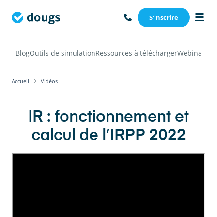
S'inscrire
Blog
Outils de simulation
Ressources à télécharger
Webinars
Vi
Accueil
Vidéos
IR : fonctionnement et
calcul de l’IRPP 2022