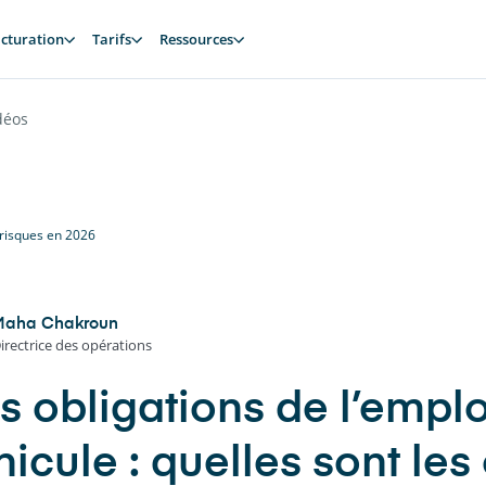
cturation
Tarifs
Ressources
déos
 risques en 2026
Maha Chakroun
irectrice des opérations
s obligations de l’empl
icule : quelles sont les