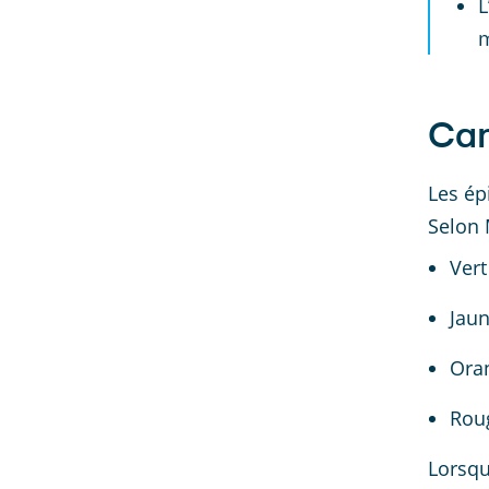
L
m
Can
Les ép
Selon 
Vert
Jaun
Oran
Rou
Lorsqu