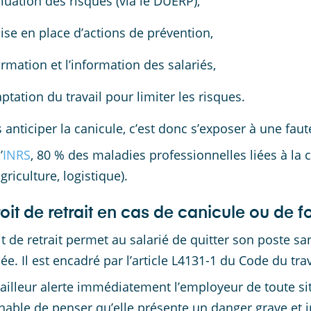
aluation des risques (via le DUERP),
ise en place d’actions de prévention,
ormation et l’information des salariés,
aptation du travail pour limiter les risques.
 anticiper la canicule, c’est donc s’exposer à une faut
’
INRS
, 80 % des maladies professionnelles liées à la 
griculture, logistique).
oit de retrait en cas de canicule ou de f
it de retrait permet au salarié de quitter son poste sa
e. Il est encadré par l’article L4131-1 du Code du trav
vailleur alerte immédiatement l’employeur de toute sit
nable de penser qu’elle présente un danger grave et 