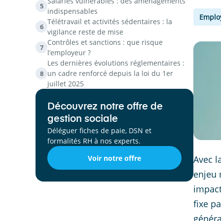
Salariés vulnérables : des aménagements
5
indispensables
Emplo
Télétravail et activités sédentaires : la
6
vigilance reste de mise
Contrôles et sanctions : que risque
7
l’employeur ?
Les dernières évolutions réglementaires :
un cadre renforcé depuis la loi du 1er
8
juillet 2025
Découvrez notre offre de
gestion sociale
Déléguer fiches de paie, DSN et
formalités RH à nos experts.
Voir notre offre
Avec l
enjeu 
impacte
fixe p
généra