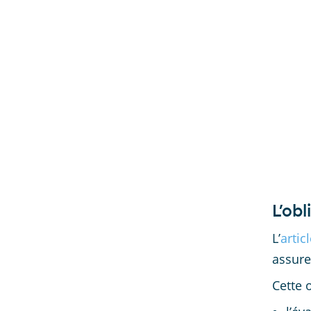
L’obl
L’
artic
assure
Cette 