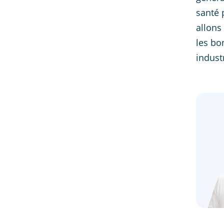
santé 
allons
les bo
indust