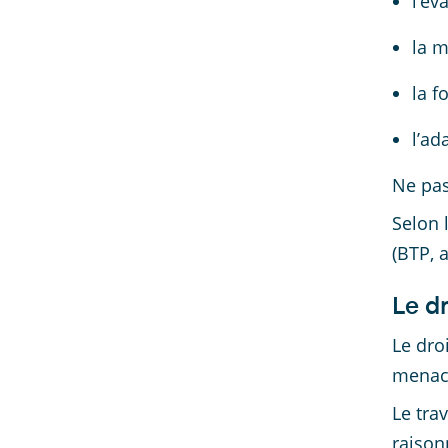
l’év
la m
la f
l’ad
Ne pas
Selon l
(BTP, a
Le dr
Le dro
menacé
Le tra
raison