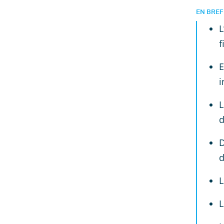
EN BREF
L
f
E
i
L
d
D
d
L
L