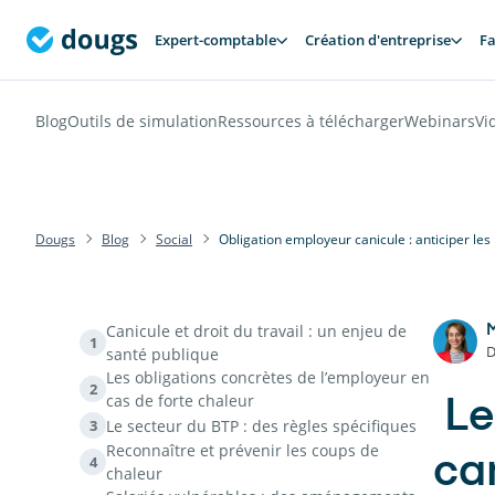
Expert-comptable
Création d'entreprise
Fa
Blog
Outils de simulation
Ressources à télécharger
Webinars
Vi
Dougs
Blog
Social
Obligation employeur canicule : anticiper les
Canicule et droit du travail : un enjeu de
1
D
santé publique
Les obligations concrètes de l’employeur en
2
cas de forte chaleur
Le
Le secteur du BTP : des règles spécifiques
3
Reconnaître et prévenir les coups de
can
4
chaleur