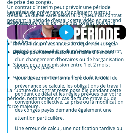
de prise des congés.
Un contrat d’intérim peut prévoir une période
Les délais de prévenance s'appliquent surtout
En pratique :
d’essai. Sa durée varie selon la longueur du contrat
pendant la période d'essai : cette vidéo en reprend
l’ouverture de la période des congés doit être
de mission.
toutes les règles en dix minutes.
communiquée au moins 2 mois à l’avance ;
Les durées maximales les plus fréquentes sont les
EN RÉSUMÉ
suivantes :
Le délai de prévenance permet de sécuriser la
la modification des dates de départ en congés
relation de travail lors d’une rupture de contrat,
doit généralement être notifiée 1 mois avant.
2 jours pour une mission de moins d’1 mois ;
d’un changement d’horaires ou de l’organisation
3 jours pour une mission entre 1 et 2 mois ;
des congés payés.
5 jours pour une mission de plus de 2 mois.
Vous devez vérifier la manière dont le délai de
prévenance se calcule, les obligations de travail
La rupture du contrat reste possible pendant cette
pendant ce délai et les règles prévues par votre
période, notamment en cas de faute grave ou de
convention collective. La prise ou la modification
force majeure.
des congés payés demande également une
attention particulière.
Une erreur de calcul, une notification tardive ou