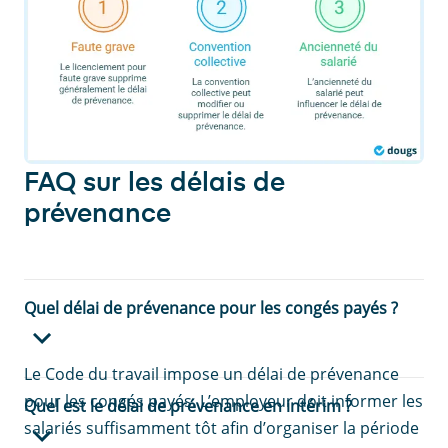
FAQ sur les délais de
prévenance
Quel délai de prévenance pour les congés payés ?
Le Code du travail impose un délai de prévenance
pour les congés payés. L’employeur doit informer les
Quel est le délai de prévenance en intérim ?
salariés suffisamment tôt afin d’organiser la période