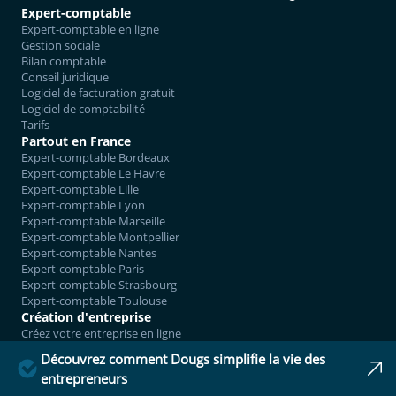
Expert-comptable
Expert-comptable en ligne
Gestion sociale
Bilan comptable
Conseil juridique
Logiciel de facturation gratuit
Logiciel de comptabilité
Tarifs
Partout en France
Expert-comptable Bordeaux
Expert-comptable Le Havre
Expert-comptable Lille
Expert-comptable Lyon
Expert-comptable Marseille
Expert-comptable Montpellier
Expert-comptable Nantes
Expert-comptable Paris
Expert-comptable Strasbourg
Expert-comptable Toulouse
Création d'entreprise
Créez votre entreprise en ligne
Créez votre SASU en ligne
Découvrez comment Dougs simplifie la vie des
Créez votre SAS en ligne
entrepreneurs
Créez votre SARL en ligne