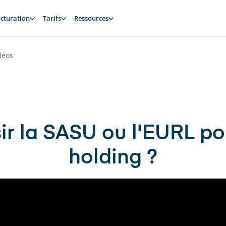
cturation
Tarifs
Ressources
déos
ir la SASU ou l'EURL p
holding ?