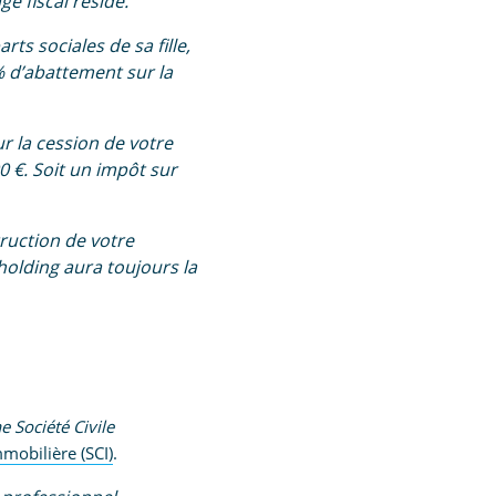
ge fiscal réside.
rts sociales de sa fille,
% d’abattement sur la
ur la cession de votre
00 €. Soit un impôt sur
truction de votre
 holding aura toujours la
e Société Civile
mmobilière (SCI)
.