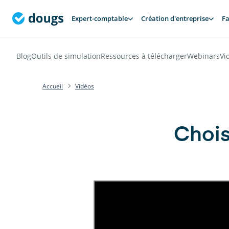
Expert-comptable
Création d'entreprise
Fa
Blog
Outils de simulation
Ressources à télécharger
Webinars
Vi
Accueil
Vidéos
Chois