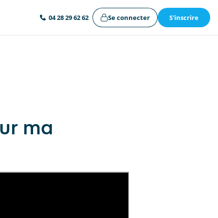
Se connecter
S'inscrire
04 28 29 62 62
our ma