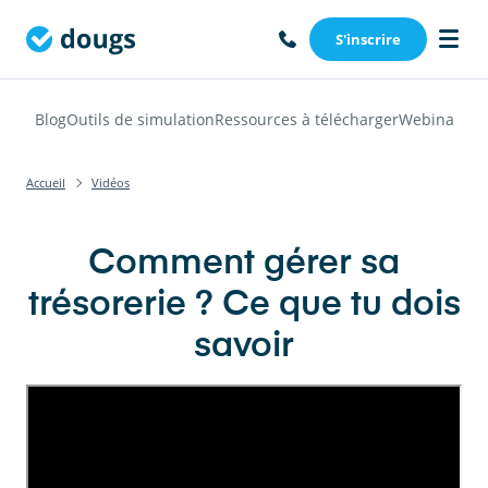
S'inscrire
Blog
Outils de simulation
Ressources à télécharger
Webinars
Vi
Accueil
Vidéos
Comment gérer sa
trésorerie ? Ce que tu dois
savoir