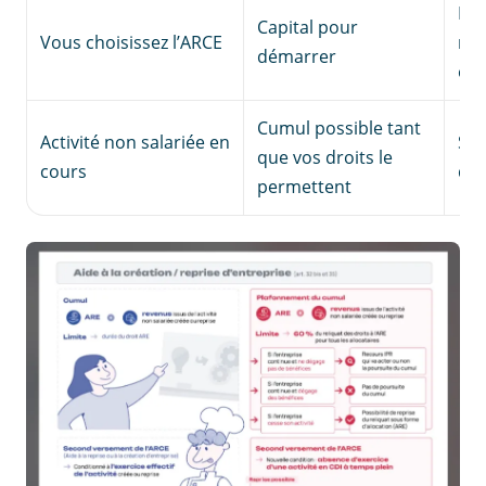
Pas
Capital pour
Vous choisissez l’ARCE
men
démarrer
ens
Cumul possible tant
Activité non salariée en
Seu
que vos droits le
cours
du 
permettent