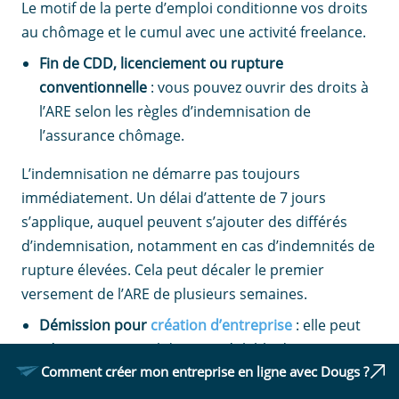
Le motif de la perte d’emploi conditionne vos droits
au chômage et le cumul avec une activité freelance.
Fin de CDD, licenciement ou rupture
conventionnelle
: vous pouvez ouvrir des droits à
l’ARE selon les règles d’indemnisation de
l’assurance chômage.
L’indemnisation ne démarre pas toujours
immédiatement. Un délai d’attente de 7 jours
s’applique, auquel peuvent s’ajouter des différés
d’indemnisation, notamment en cas d’indemnités de
rupture élevées. Cela peut décaler le premier
versement de l’ARE de plusieurs semaines.
Démission pour
création d’entreprise
: elle peut
nécessiter une validation préalable du projet,
Comment créer mon entreprise en ligne avec Dougs ?
notamment via un conseiller en évolution
professionnelle (CEP) ou une commission dédiée.